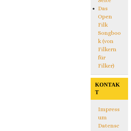
Seite
Das
Open
Filk
Songboo
k (von
Filkern
für
Filker)
KONTAK
T
Impress
um
Datensc