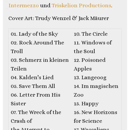
Intermezzo
und
Triskelion Productions
.
Cover Art: Trudy Wenzel & Jack Mäurer
01. Lady of the Sky
10. The Circle
02. Rock Around The
11. Windows of
Troll
the Soul
03. Schmerz in kleinen
12. Poisoned
Teilen
Apples
04. Kalden’s Lied
13. Langeoog
05. Save Them All
14. Im magischen
06. Letter From His
Zoo
Sister
15. Happy
07. The Wreck of the
16. New Horizons
Crash of
for Science
the Attempt to
17. Wassaliens