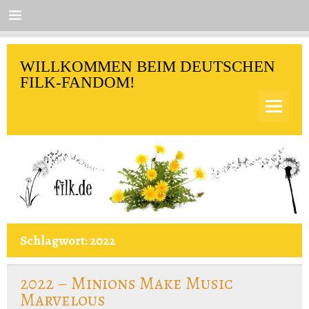
Skip
to
content
filk.de
WILLKOMMEN BEIM DEUTSCHEN
FILK-FANDOM!
Schlagwort:
2022
2022 – Minions Make Music
Marvelous