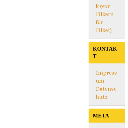
k (von
Filkern
für
Filker)
KONTAK
T
Impress
um
Datensc
hutz
META