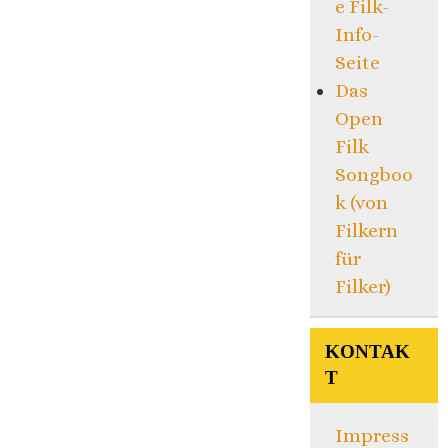
e Filk-
Info-
Seite
Das
Open
Filk
Songboo
k (von
Filkern
für
Filker)
KONTAK
T
Impress